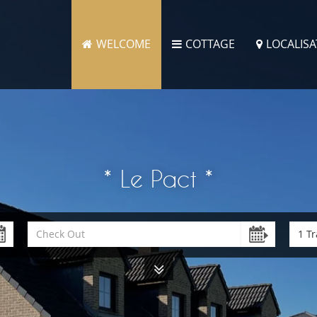
WELCOME
COTTAGE
LOCALISA
* Le Pact *
1 Tr