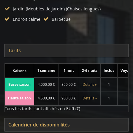
Jardin (Meubles de jardin) (Chaises longues)
Endroit calme
Barbecue
Tarifs
1 semaine
1 nuit
2-6 nuits
Inclus
Voyage
Saisons
Basse saison
4.000,00 €
850,00 €
Details »
1
Haute saison
4.500,00 €
900,00 €
Details »
1
Tous les tarifs sont affichés en EUR (€)
Calendrier de disponibilités