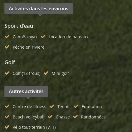
Activités dans les environs
Sport d'eau
Canoë-kayak
Location de bateaux
Pêche en rivière
Golf
Golf (18 trous)
Mini golf
Autres activités
Centre de fitness
Tennis
Équitation
Beach volleyball
Chasse
Randonnées
Vélo tout-terrain (VTT)