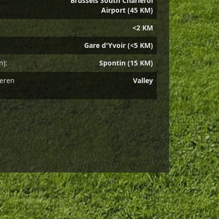
Brussels South Charleroi
Airport (45 KM)
<2 KM
Gare d'Yvoir (<5 KM)
n):
Spontin (15 KM)
deren
Valley